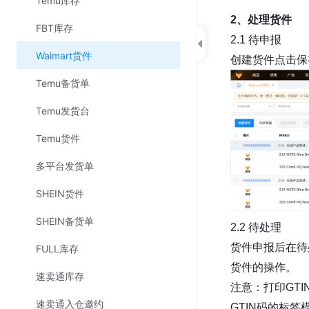
Temu库存
2、处理货件
FBT库存
2.1 待申报
Walmart货件
创建货件点击保
Temu备货单
Temu发货台
Temu货件
多平台发货单
SHEIN货件
SHEIN备货单
2.2 待处理
货件申报后在待
FULL库存
货件的操作。
速卖通库存
注意：打印
GTI
速卖通入仓邀约
GTIN码的标签