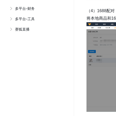
多平台-财务
（4）1688配对
将本地商品和16
多平台-工具
赛狐直播