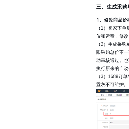
三、生成采购
1、修改商品价
（1）卖家下单
价和运费，修改
（2）生成采购
跟采购总价不一
动审核通过。也
执行原来的自动
（3）
1688
置灰不可维护。