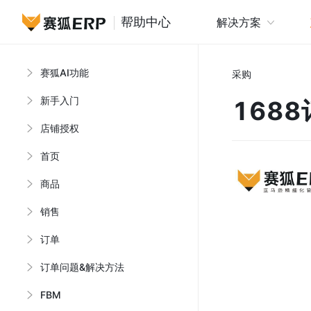
帮助中心
解决方案
赛狐AI功能
采购
新手入门
168
店铺授权
首页
商品
销售
订单
订单问题&解决方法
FBM