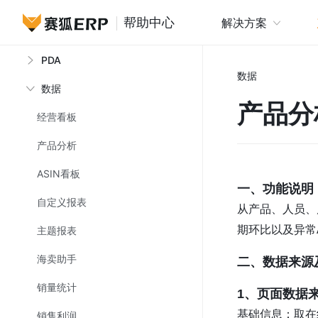
物流
帮助中心
解决方案
海外仓库存
PDA
赛狐ER
数据
数据
产品分
经营看板
产品分析
ASIN看板
一、功能说明
自定义报表
从产品、人员、
期环比以及异常
主题报表
海卖助手
二、数据来源
销量统计
1、页面数据
基础信息：取在
销售利润