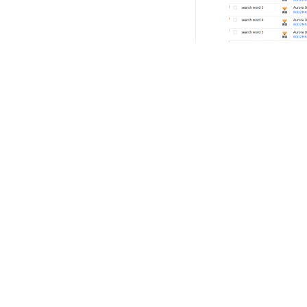
快捷筛选项：高
（点击量-总量
总转化率小于等
点击量、广告点
义高级筛选并可