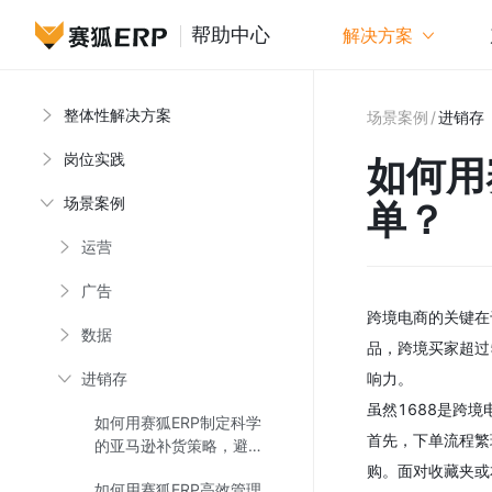
帮助中心
解决方案
整体性解决方案
如何用赛
场景案例
/
进销存
岗位实践
如何用
场景案例
单？
运营
广告
跨境电商的关键在
数据
品，跨境买家超过
进销存
响力。
虽然1688是跨
如何用赛狐ERP制定科学
首先，下单流程繁
的亚马逊补货策略，避免
断货与积压？
购。面对收藏夹或
如何用赛狐ERP高效管理