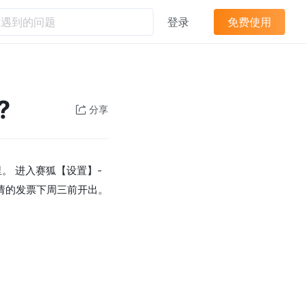
登录
免费使用
?
分享
。 进入赛狐【设置】-
请的发票下周三前开出。